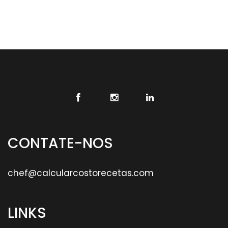
receitas fáceis de comida
fórmula de porcentagem de custos de alimentos
modelo de custos de alimentos para download grátis
CONTATE-NOS
chef@calcularcostorecetas.com
LINKS