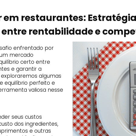
ar em restaurantes: Estratégi
o entre rentabilidade e compe
safio enfrentado por
m um mercado
uilíbrio certo entre
ntes e garantir a
o, exploraremos algumas
equilíbrio perfeito e
rramenta valiosa nesse
ender seus custos
custo dos ingredientes,
primentos e outras