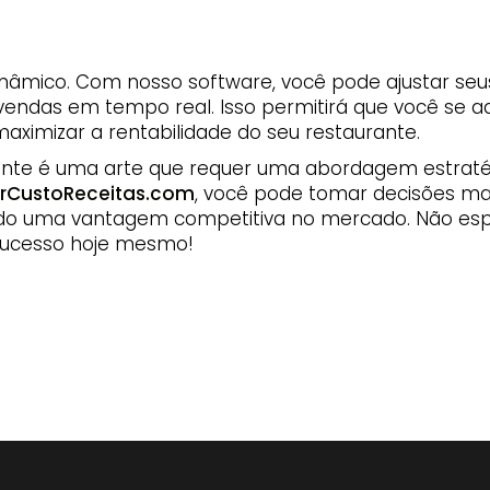
dinâmico. Com nosso software, você pode ajustar se
ndas em tempo real. Isso permitirá que você se 
ximizar a rentabilidade do seu restaurante.
ante é uma arte que requer uma abordagem estraté
arCustoReceitas.com
, você pode tomar decisões ma
ndo uma vantagem competitiva no mercado. Não es
 sucesso hoje mesmo!
rátis
calculadora de custos de receitas
receitas
custos de
a de preços de receitas
calculadora de custos de receita
 ingredientes grátis
app de calculadora de receitas
app d
s de alimentos grátis
calculadora de custos de bolos
calc
 de alimentos para restaurantes
calculadora de custos d
 de custos de alimentos para download grátis