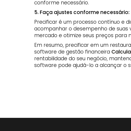
conforme necessário.
5. Faça ajustes conforme necessário:
Precificar é um processo contínuo e 
acompanhar o desempenho de suas ve
mercado e otimize seus preços para ma
Em resumo, precificar em um restaur
software de gestão financeira
Calcul
rentabilidade do seu negócio, mante
software pode ajudá-lo a alcançar o
Receitas
custos de receitas
calcular custos de receitas g
receitas para restaurantes
custos de receitas
calculador
calculadora de custos de ingredientes
calcular custos de
calculadora de custos de alimentos
calculadora de custo
calcular preços de receitas grátis
calculadora de custos
fórmula de porcentagem de custos de alimentos
modelo