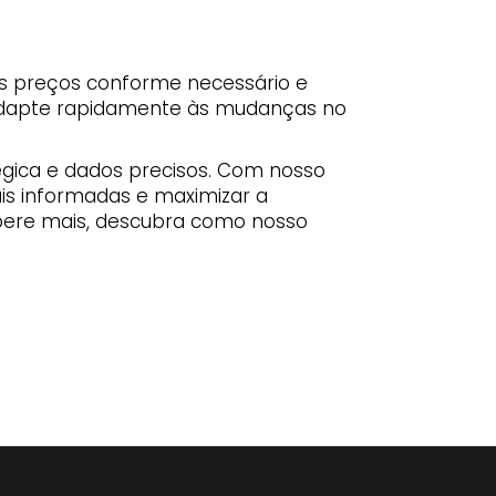
us preços conforme necessário e
adapte rapidamente às mudanças no
gica e dados precisos. Com nosso
is informadas e maximizar a
pere mais, descubra como nosso
 receitas
excel calcular preços de receitas
s excel
calculadora de custos de receitas grátis
e calculadora de custos de receitas
ular preços de receitas
e preparação de refeições
receitas fáceis de comida